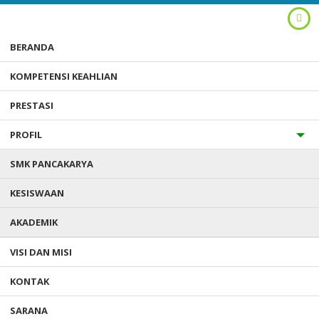
BERANDA
KOMPETENSI KEAHLIAN
PRESTASI
PROFIL
SMK PANCAKARYA
Anda ada di :
Home
/
Berita
/
Kegiatan Cek Kesehatan Gratis (CKG)
29 Januari 2026
KESISWAAN
AKADEMIK
KEGIATAN CEK KESEHATAN
VISI DAN MISI
GRATIS (CKG) 29 JANUARI 2026
KONTAK
Diterbitkan :
Senin, 2 Feb 2026
- Kategori :
Berita
0 komentar
SARANA