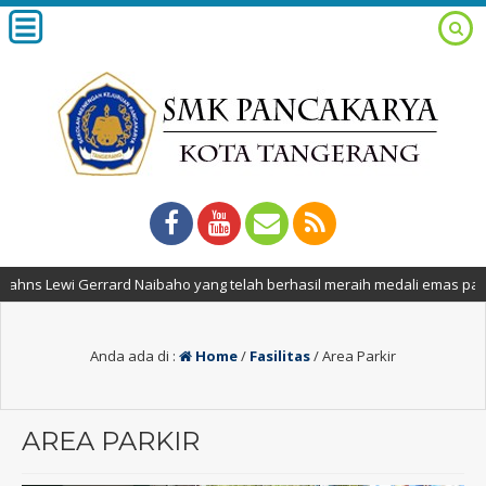
hns Lewi Gerrard Naibaho yang telah berhasil meraih medali emas pada 
Anda ada di :
Home
/
Fasilitas
/
Area Parkir
AREA PARKIR