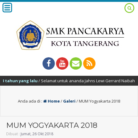
tahun yang lalu
/ Selamat untuk ananda Jahns Lewi Gerrard Naibaho yan
Anda ada di :
Home
/
Galeri
/
MUM Yogyakarta 2018
MUM YOGYAKARTA 2018
Dibuat :
Jumat, 26 Okt 2018