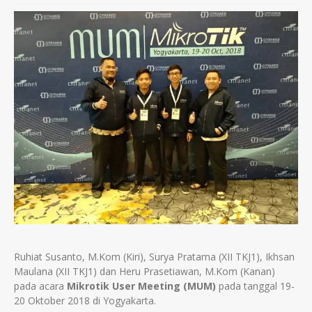
Ruhiat Susanto, M.Kom (Kiri), Surya Pratama (XII TKJ1), Ikhsan
Maulana (XII TKJ1) dan Heru Prasetiawan, M.Kom (Kanan)
pada acara
Mikrotik User Meeting (MUM)
pada tanggal 19-
20 Oktober 2018 di Yogyakarta.