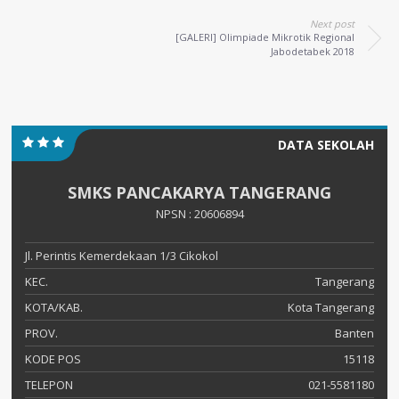
Next post
[GALERI] Olimpiade Mikrotik Regional
Jabodetabek 2018
DATA SEKOLAH
SMKS PANCAKARYA TANGERANG
NPSN : 20606894
Jl. Perintis Kemerdekaan 1/3 Cikokol
KEC.
Tangerang
KOTA/KAB.
Kota Tangerang
PROV.
Banten
KODE POS
15118
TELEPON
021-5581180