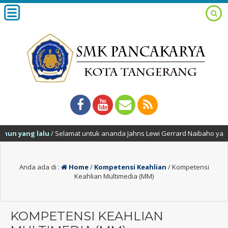
hun yang lalu
/ Selamat untuk ananda Jahns Lewi Gerrard Naibaho yang t
Anda ada di :
Home
/
Kompetensi Keahlian
/
Kompetensi
Keahlian Multimedia (MM)
KOMPETENSI KEAHLIAN