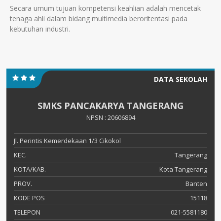
Secara umum tujuan kompetensi keahlian adalah mencetak
tenaga ahli dalam bidang multimedia beroritentasi pada
kebutuhan industri.
DATA SEKOLAH
SMKS PANCAKARYA TANGERANG
NPSN : 20606894
Jl. Perintis Kemerdekaan 1/3 Cikokol
KEC.
Tangerang
KOTA/KAB.
Kota Tangerang
PROV.
Banten
KODE POS
15118
TELEPON
021-5581180