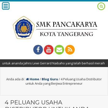
a Jahns Lewi Gerrard Naibaho yang telah berhasil meraih medali emas p
Anda ada di :
Home
/
Blog Guru
/
4 Peluang Usaha Dіstrіbutor
untuk Anda yang Berjіwa Entrepreneur
4 PELUANG USAHA