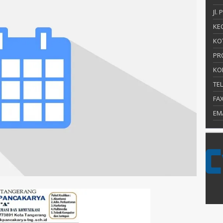
Jl.
KEC
KO
PR
KO
TE
FA
EM