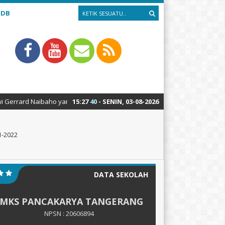
PDB
 Naibaho yang telah berhasil meraih medali emas pada LKS Nasional ke-
15
:
27
41
- SENIN, 03-08-2026
1-2022
DATA SEKOLAH
SMKS PANCAKARYA TANGERANG
NPSN : 20606894