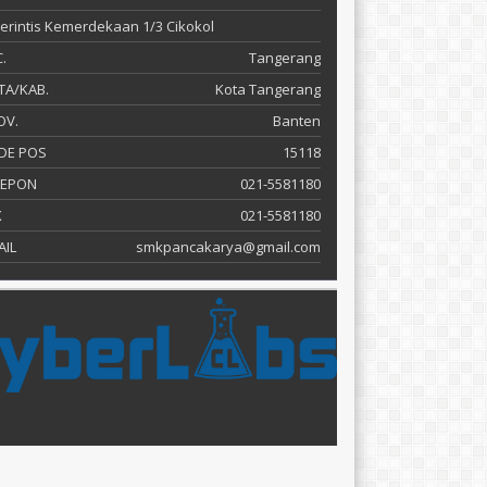
 Perintis Kemerdekaan 1/3 Cikokol
.
Tangerang
TA/KAB.
Kota Tangerang
OV.
Banten
DE POS
15118
LEPON
021-5581180
X
021-5581180
AIL
smkpancakarya@gmail.com