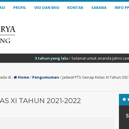
ASI
PROFIL
VISI DAN MISI
KONTAK
SARANA
INFO P
3 tahun yang lalu
/ Selamat untuk ananda Jahns Lewi Gerrard
ada di :
Home
/
Pengumuman
/
Jadwal PTS Genap Kelas XI Tahun 202
S XI TAHUN 2021-2022