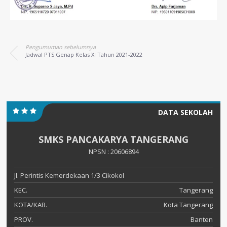
Pengumuman sebelumnya
Jadwal PTS Genap Kelas XI Tahun 2021-2022
DATA SEKOLAH
SMKS PANCAKARYA TANGERANG
NPSN : 20606894
Jl. Perintis Kemerdekaan 1/3 Cikokol
KEC.
Tangerang
KOTA/KAB.
Kota Tangerang
PROV.
Banten