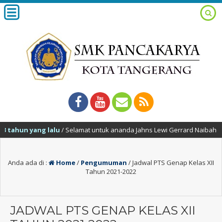
 tahun yang lalu
/ Selamat untuk ananda Jahns Lewi Gerrard Naibaho yan
Anda ada di :
Home
/
Pengumuman
/
Jadwal PTS Genap Kelas XII
Tahun 2021-2022
JADWAL PTS GENAP KELAS XII