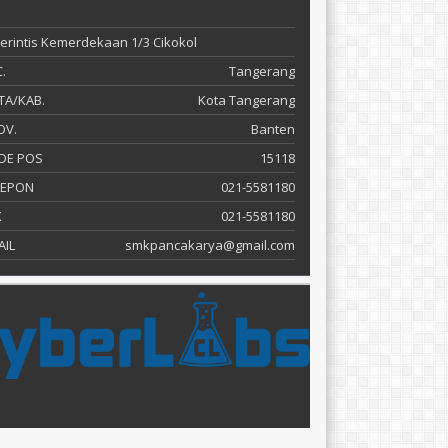
 Perintis Kemerdekaan 1/3 Cikokol
.
Tangerang
TA/KAB.
Kota Tangerang
OV.
Banten
DE POS
15118
LEPON
021-5581180
X
021-5581180
AIL
smkpancakarya@gmail.com