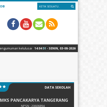
PDB
uman kelulusan 2019/2020 bisa dicek di https://unbk.smkpancakarya.sch
14
:
04
51
- SENIN, 03-08-2026
DATA SEKOLAH
SMKS PANCAKARYA TANGERANG
NPSN : 20606894