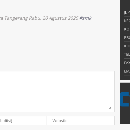
Jl.
ya Tangerang Rabu, 20 Agustus 2025
#smk
KEC
KO
PR
KO
TE
FA
EM