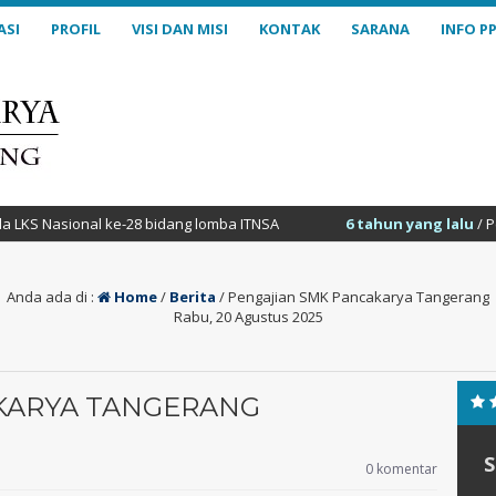
ASI
PROFIL
VISI DAN MISI
KONTAK
SARANA
INFO P
 Nasional ke-28 bidang lomba ITNSA
6 tahun yang lalu
/ Pengum
Anda ada di :
Home
/
Berita
/
Pengajian SMK Pancakarya Tangerang
Rabu, 20 Agustus 2025
KARYA TANGERANG
0 komentar