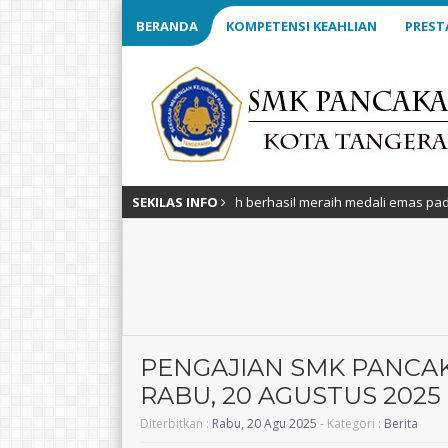
BERANDA
KOMPETENSI KEAHLIAN
PREST
anda Ihwan Ramadhani yang telah berhasil meraih medali emas pada LKS
SEKILAS INFO
PENGAJIAN SMK PANCA
RABU, 20 AGUSTUS 2025
Diterbitkan :
Rabu, 20 Agu 2025
- Kategori :
Berita