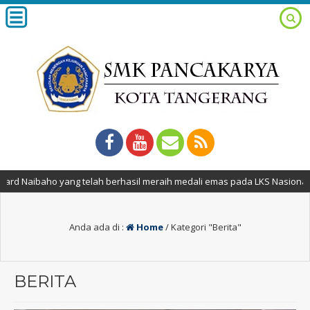
aho yang telah berhasil meraih medali emas pada LKS Nasional ke-30 bi
Anda ada di :
Home
/
Kategori "Berita"
BERITA