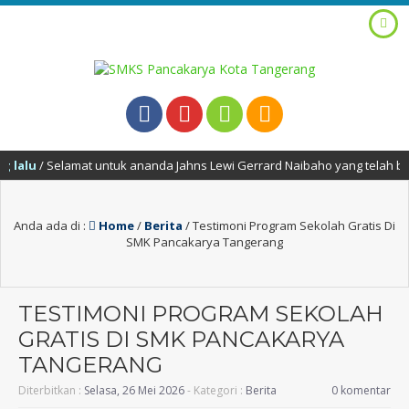
alu
/ Selamat untuk ananda Jahns Lewi Gerrard Naibaho yang telah berha
Anda ada di :
Home
/
Berita
/
Testimoni Program Sekolah Gratis Di
SMK Pancakarya Tangerang
TESTIMONI PROGRAM SEKOLAH
GRATIS DI SMK PANCAKARYA
TANGERANG
Diterbitkan :
Selasa, 26 Mei 2026
- Kategori :
Berita
0 komentar