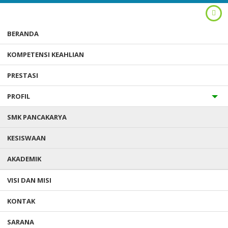
BERANDA
KOMPETENSI KEAHLIAN
PRESTASI
PROFIL
SMK PANCAKARYA
Anda ada di :
Home
/
Berita
/
Rapat Bantuan PIP Untuk 116 Siswa
SMK Pancakaraya
KESISWAAN
AKADEMIK
RAPAT BANTUAN PIP UNTUK 116
VISI DAN MISI
SISWA SMK PANCAKARAYA
KONTAK
Diterbitkan :
Selasa, 9 Jun 2026
- Kategori :
Berita
0 komentar
SARANA