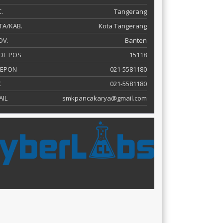
.
Tangerang
TA/KAB.
Kota Tangerang
OV.
Banten
DE POS
15118
LEPON
021-5581180
X
021-5581180
AIL
smkpancakarya@gmail.com