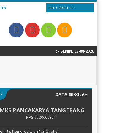
PDB
:
- SENIN, 03-08-2026
3 tahun yang lalu
/
DATA SEKOLAH
SMKS PANCAKARYA TANGERANG
NPSN : 20606894
 Perintis Kemerdekaan 1/3 Cikokol