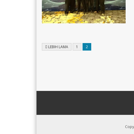
LEBIH LAMA
1
2
Copy