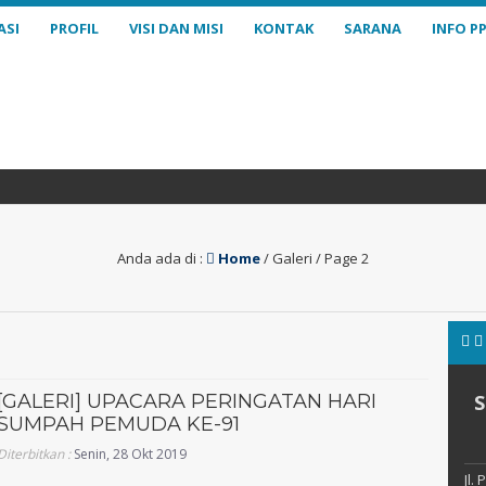
ASI
PROFIL
VISI DAN MISI
KONTAK
SARANA
INFO P
Anda ada di :
Home
/
Galeri
/ Page 2
[GALERI] UPACARA PERINGATAN HARI
SUMPAH PEMUDA KE-91
Diterbitkan :
Senin, 28 Okt 2019
Jl.