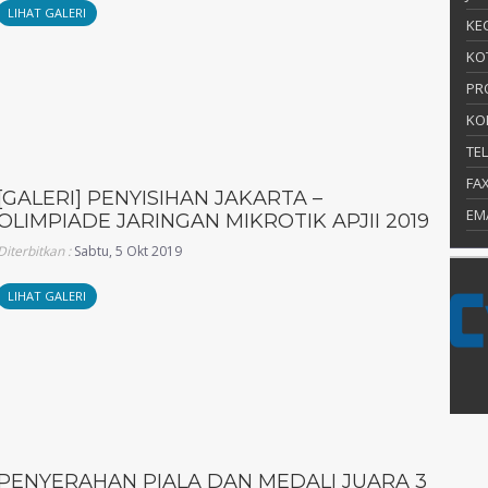
LIHAT GALERI
KEC
KO
PR
KO
TE
FA
[GALERI] PENYISIHAN JAKARTA –
EM
OLIMPIADE JARINGAN MIKROTIK APJII 2019
Diterbitkan :
Sabtu, 5 Okt 2019
LIHAT GALERI
PENYERAHAN PIALA DAN MEDALI JUARA 3