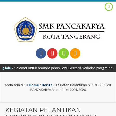
lalu
/ Selamat untuk ananda Jahns Lewi Gerrard Naibaho yang telah berh
Anda ada di :
Home
/
Berita
/
Kegiatan Pelantikan MPK/OSIS SMK
PANCAKARYA Masa Bakti 2025/2026
KEGIATAN PELANTIKAN