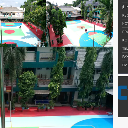
Jl.
KEC
KO
PR
KO
TE
FA
EM