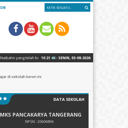
PDB
ng telah berhasil meraih medali emas pada LKS Nasional ke-30 bidang l
10
:
21
46
- SENIN, 03-08-2026
ar di sekolah keren ini
DATA SEKOLAH
SMKS PANCAKARYA TANGERANG
NPSN : 20606894