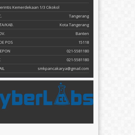
 Perintis Kemerdekaan 1/3 Cikokol
.
Tangerang
TA/KAB.
Kota Tangerang
OV.
Banten
DE POS
15118
LEPON
021-5581180
X
021-5581180
AIL
smkpancakarya@gmail.com