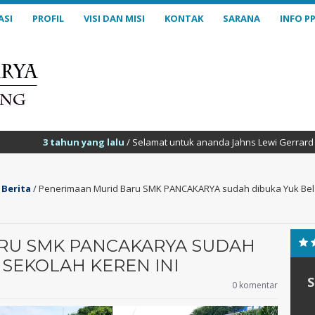
ASI
PROFIL
VISI DAN MISI
KONTAK
SARANA
INFO P
3 tahun yang lalu
/ Selamat untuk ananda Jahns Lewi Gerrard Naibaho ya
/
Berita
/
Penerimaan Murid Baru SMK PANCAKARYA sudah dibuka Yuk Belaj
RU SMK PANCAKARYA SUDAH
 SEKOLAH KEREN INI
0 komentar