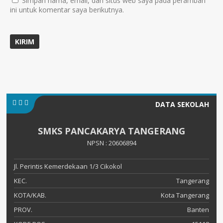
Simpan nama, email, dan situs web saya pada peramban
ini untuk komentar saya berikutnya.
DATA SEKOLAH
SMKS PANCAKARYA TANGERANG
NPSN : 20606894
Jl. Perintis Kemerdekaan 1/3 Cikokol
KEC.
Tangerang
KOTA/KAB.
Kota Tangerang
PROV.
Banten