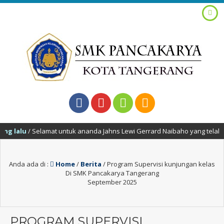
g lalu
/ Selamat untuk ananda Jahns Lewi Gerrard Naibaho yang telah be
Anda ada di :
Home
/
Berita
/
Program Supervisi kunjungan kelas
Di SMK Pancakarya Tangerang
September 2025
PROGRAM SUPERVISI