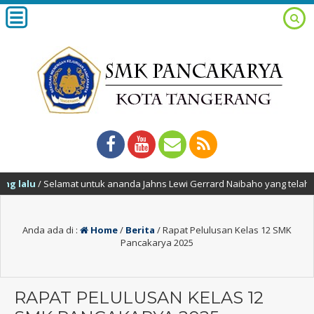
 lalu
/ Selamat untuk ananda Jahns Lewi Gerrard Naibaho yang telah ber
Anda ada di :
Home
/
Berita
/
Rapat Pelulusan Kelas 12 SMK
Pancakarya 2025
RAPAT PELULUSAN KELAS 12