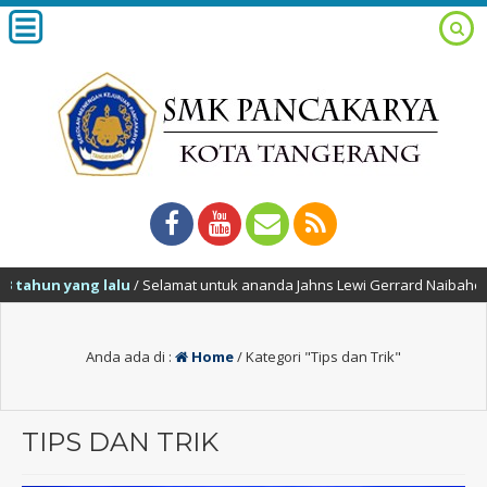
ahun yang lalu
/ Selamat untuk ananda Jahns Lewi Gerrard Naibaho yang
Anda ada di :
Home
/
Kategori "Tips dan Trik"
TIPS DAN TRIK